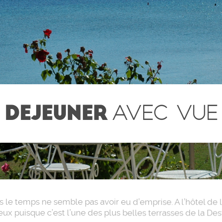
DEJEUNER
AVEC VUE
ls le temps ne semble pas avoir eu d’emprise. A l’hôtel de
ieux puisque c’est l’une des plus belles terrasses de la De