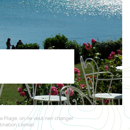
 la Plage, on ne veut rien changer
stination Léman.