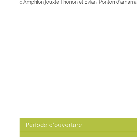
d'Amphion jouxte Thonon et Evian. Ponton d'amarrag
Période d'ouverture