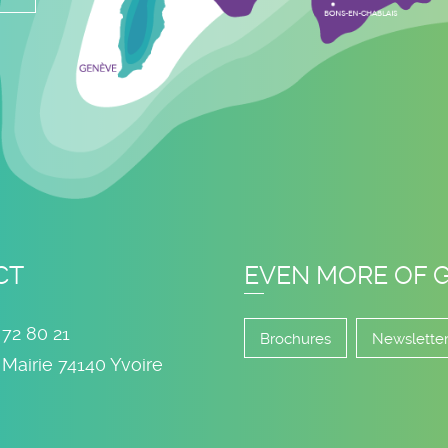
CT
EVEN MORE OF 
 72 80 21
Brochures
Newslette
 Mairie
74140
Yvoire