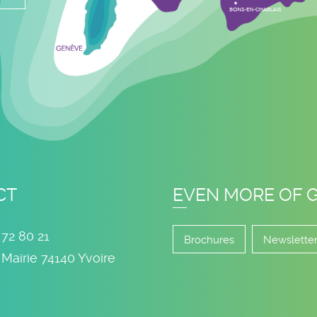
CT
EVEN MORE OF 
 72 80 21
Brochures
Newslette
 Mairie
74140
Yvoire