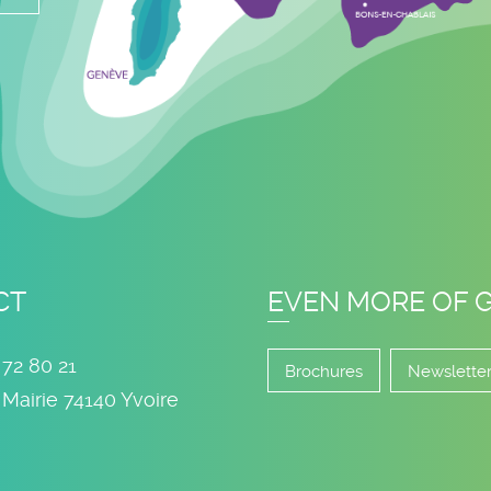
CT
EVEN MORE OF 
 72 80 21
Brochures
Newslette
 Mairie
74140
Yvoire