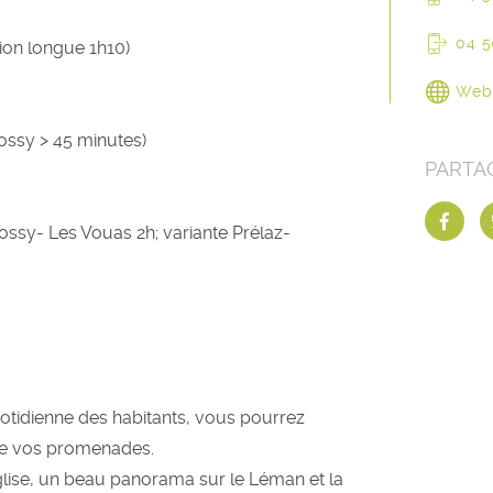
04 5
sion longue 1h10)
Web
rossy > 45 minutes)
PARTA
rossy- Les Vouas 2h; variante Prélaz-
quotidienne des habitants, vous pourrez
 de vos promenades.
église, un beau panorama sur le Léman et la