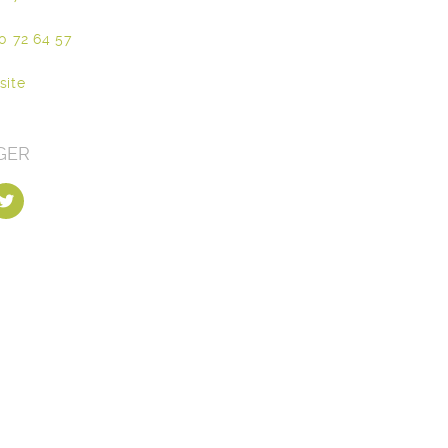
0 72 64 57
site
GER