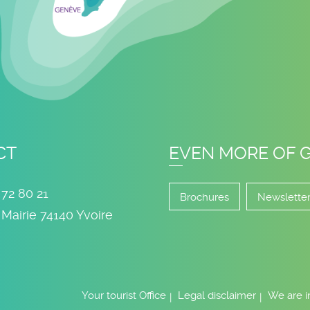
CT
EVEN MORE OF 
 72 80 21
Brochures
Newslette
 Mairie
74140
Yvoire
Your tourist Office
Legal disclaimer
We are i