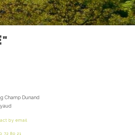
E"
ng Champ Dunand
Lyaud
act by email
0 72 80 21