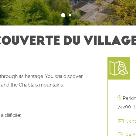
COUVERTE DU VILLAG
through its heritage. You will discover
and the Chablais mountains.
Parki
74200
 difficile:
Cont
04 5