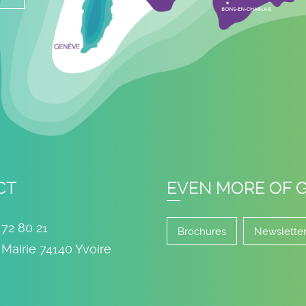
CT
EVEN MORE OF 
 72 80 21
Brochures
Newslette
 Mairie
74140
Yvoire