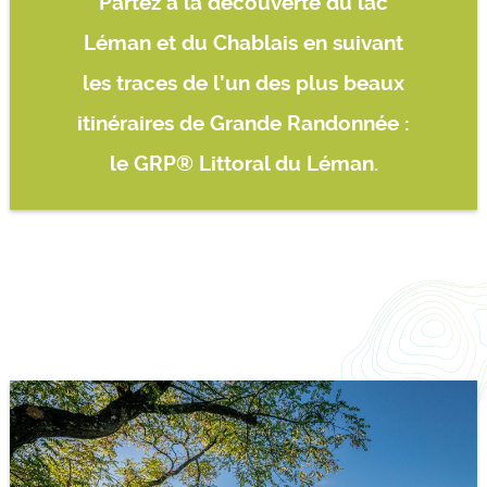
Partez à la découverte du lac
Léman et du Chablais en suivant
les traces de l’un des plus beaux
itinéraires de Grande Randonnée :
le GRP® Littoral du Léman.
l