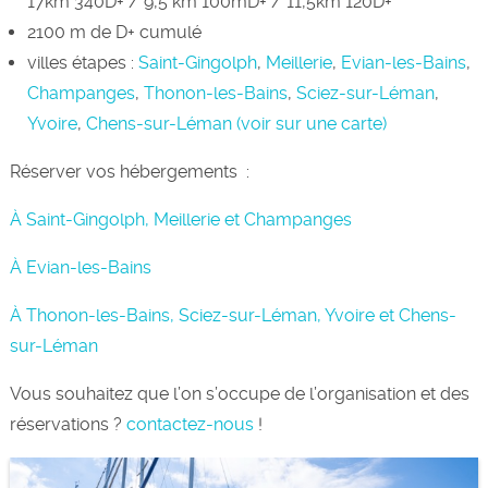
17km 340D+ / 9,5 km 100mD+ / 11,5km 120D+
2100 m de D+ cumulé
villes étapes :
Saint-Gingolph
,
Meillerie
,
Evian-les-Bains
,
Champanges
,
Thonon-les-Bains
,
Sciez-sur-Léman
,
Yvoire
,
Chens-sur-Léman
(voir sur une carte)
Réserver vos hébergements :
À Saint-Gingolph, Meillerie et Champanges
À Evian-les-Bains
À Thonon-les-Bains, Sciez-sur-Léman, Yvoire et Chens-
sur-Léman
Vous souhaitez que l’on s’occupe de l’organisation et des
réservations ?
contactez-nous
!