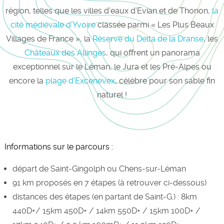
région, telles que les villes d’eaux d’Evian et de Thonon,
la
cité médiévale d’Yvoire
classée parmi « Les Plus Beaux
Villages de France », la
Réserve du Delta de la Dranse
, les
Châteaux des Allinges
, qui offrent un panorama
exceptionnel sur le Léman, le Jura et les Pré-Alpes ou
encore la
plage d’Excenevex
, célèbre pour son sable fin
naturel !
Informations sur le parcours :
départ de Saint-Gingolph ou Chens-sur-Léman
91 km proposés en 7 étapes (à retrouver ci-dessous)
distances des étapes (en partant de Saint-G.) : 8km
440D+/ 15km 450D+ / 14km 550D+ / 15km 100D+ /