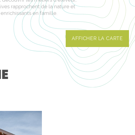
tives rapprochent de la nature et
enrichissants en famille.
AFFICHER LA CARTE
HE