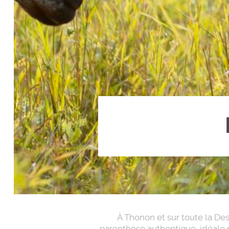
À Thonon et sur toute la De
parenthèse authentique, idéale p