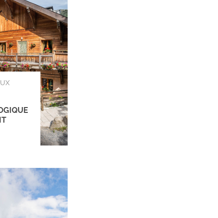
AUX
OGIQUE
IT